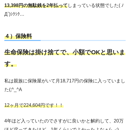
13,398円の無駄銭を2年払って
しまっている状態でした( ﾉ
Д`)ｼｸｼｸ…
４）保険料
生命保険は掛け捨てで、小額でOKと思いま
す。
私は親族に保険屋がいて月18,717円の保険に入っていまし
た(;^_^A
12ヶ月で224,604円です！！
4年ほど入っていたのでさすがに良いかと解約して、20万
ほど戻ってきたけど、1年くらいでよかったよなぁ(-_-;)